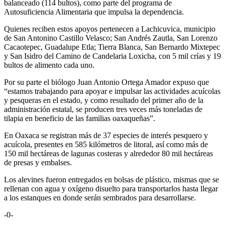
balanceado (114 bultos), como parte del programa de
Autosuficiencia Alimentaria que impulsa la dependencia.
Quienes reciben estos apoyos pertenecen a Lachicuvica, municipio
de San Antonino Castillo Velasco; San Andrés Zautla, San Lorenzo
Cacaotepec, Guadalupe Etla; Tierra Blanca, San Bernardo Mixtepec
y San Isidro del Camino de Candelaria Loxicha, con 5 mil crías y 19
bultos de alimento cada uno.
Por su parte el biólogo Juan Antonio Ortega Amador expuso que
“estamos trabajando para apoyar e impulsar las actividades acuícolas
y pesqueras en el estado, y como resultado del primer año de la
administración estatal, se producen tres veces más toneladas de
tilapia en beneficio de las familias oaxaqueñas”.
En Oaxaca se registran más de 37 especies de interés pesquero y
acuícola, presentes en 585 kilómetros de litoral, así como más de
150 mil hectáreas de lagunas costeras y alrededor 80 mil hectáreas
de presas y embalses.
Los alevines fueron entregados en bolsas de plástico, mismas que se
rellenan con agua y oxígeno disuelto para transportarlos hasta llegar
a los estanques en donde serán sembrados para desarrollarse.
-0-