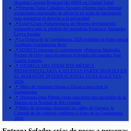
Hospital General Regional del IMSS en Ciudad Salud
📌Presenta Tania Caballero Navarro reforma para eliminar
anotaciones marginales de divorcio en actas de nacimiento
para garantizar el derecho a la privacidad
📌Exige Grupo Parlamentario de Morena investigación
exhaustiva ante la pérdida del periodista Francisco Alejandro
Leyva Aguilar
📌La Octava de la Guelaguetza 2026 reafirma su éxito con un
Auditorio Guelaguetza lleno
📌SEDECO presenta el cortometraje «Princesa Magnolia
Pechos de Oro» para reconocer el legado del maestro José
García Antonio
📌 OTORGA SSO ATENCIÓN MÉDICA
PREHOSPITALARIA A ATLETAS PARTICIPANTES EN
EL MARATÓN INTERNACIONAL GUELAGUETZA
2026
📌 Miles de visitantes llegan a Oaxaca para vivir la
Guelaguetza
📌 Diputada Irma Pineda exige sanciones tras incursión de la
Marina en la Normal de Río Grande
📌Miles de personas abarrotan las calles de Oaxaca; la
Calenda de las culturas confirma el éxito de la Guelaguetza
2026
Entrega Sefader crías de peces a personas