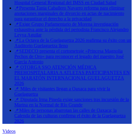
Hospital General Regional del IMSS en Ciudad Salud
📌Presenta Tania Caballero Navarro reforma para eliminar
anotaciones marginales de divorcio en actas de nacimiento
para garantizar el derecho a la privacidad
📌Exige Grupo Parlamentario de Morena investigación
exhaustiva ante la pérdida del periodista Francisco Alejandro
Leyva Aguilar
📌La Octava de la Guelaguetza 2026 reafirma su éxito con un
Auditorio Guelaguetza lleno
📌SEDECO presenta el cortometraje «Princesa Magnolia
Pechos de Oro» para reconocer el legado del maestro José
García Antonio
📌 OTORGA SSO ATENCIÓN MÉDICA
PREHOSPITALARIA A ATLETAS PARTICIPANTES EN
EL MARATÓN INTERNACIONAL GUELAGUETZA
2026
📌 Miles de visitantes llegan a Oaxaca para vivir la
Guelaguetza
📌 Diputada Irma Pineda exige sanciones tras incursión de la
Marina en la Normal de Río Grande
📌Miles de personas abarrotan las calles de Oaxaca; la
Calenda de las culturas confirma el éxito de la Guelaguetza
2026
Videos